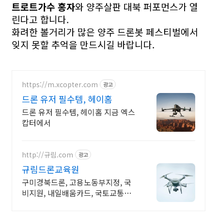
트로트가수 홍자
와 양주살판 대북 퍼포먼스가 열
린다고 합니다.
화려한 볼거리가 많은 양주 드론봇 페스티벌에서
잊지 못할 추억을 만드시길 바랍니다.
https://m.xcopter.com
광고
드론 유저 필수템, 헤이홈
드론 유저 필수템, 헤이홈 지금 엑스
캅터에서
http://규림.com
광고
규림드론교육원
구미경북드론, 고용노동부지정, 국
비지원, 내일배움카드, 국토교통부
지정, 드론교육