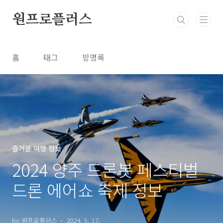
본문 바로가기
원프로플러스
홈
태그
방명록
즐거운 여행 정보
2024 양주 드론봇 페스티벌
드론 에어쇼 축제 정보
by 원프로플러스
2024. 5. 17.