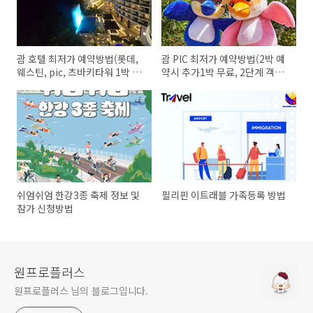
괌 호텔 최저가 예약방법(롯데,
괌 PIC 최저가 예약방법(2박 예
웨스틴, pic, 츠바키타워 1박 무
약시 추가1박 무료, 2단계 객실
료 프로모션)
업그레이드 특전제공)
쉬엄쉬엄 한강3종 축제 정보 및
필리핀 이트래블 가족등록 방법
참가 신청방법
원프로플러스
원프로플러스 님의 블로그입니다.