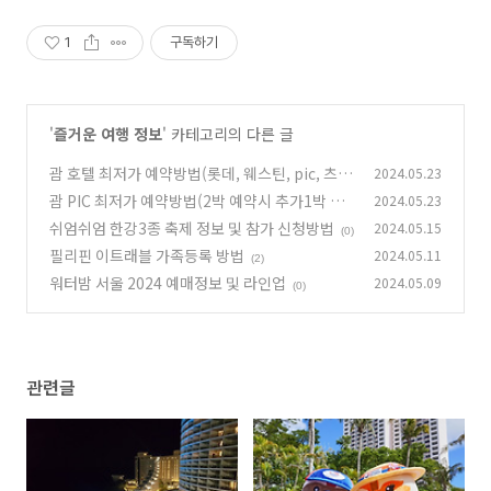
1
구독하기
'
즐거운 여행 정보
' 카테고리의 다른 글
괌 호텔 최저가 예약방법(롯데, 웨스틴, pic, 츠바
2024.05.23
키타워 1박 무료 프로모션)
괌 PIC 최저가 예약방법(2박 예약시 추가1박 무
2024.05.23
(0)
료, 2단계 객실 업그레이드 특전제공)
쉬엄쉬엄 한강3종 축제 정보 및 참가 신청방법
2024.05.15
(0)
(0)
필리핀 이트래블 가족등록 방법
2024.05.11
(2)
워터밤 서울 2024 예매정보 및 라인업
2024.05.09
(0)
관련글