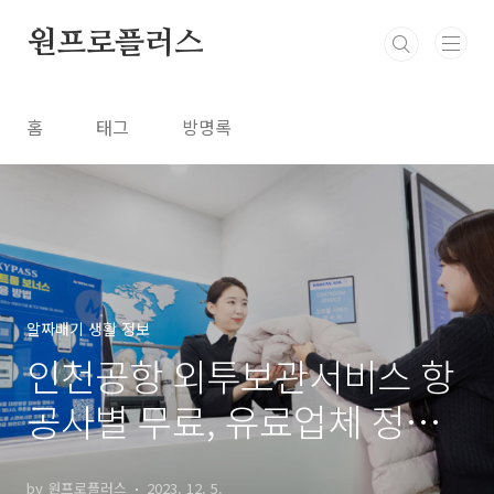
본문 바로가기
원프로플러스
홈
태그
방명록
알짜배기 생활 정보
인천공항 외투보관서비스 항
공사별 무료, 유료업체 정보
정리
by 원프로플러스
2023. 12. 5.