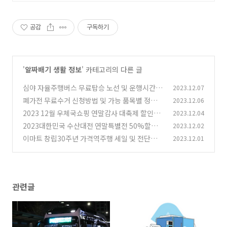
공감
구독하기
'
알짜배기 생활 정보
' 카테고리의 다른 글
심야 자율주행버스 무료탑승 노선 및 운행시간,
2023.12.07
정류소 안내
폐가전 무료수거 신청방법 및 가능 품목별 정리
2023.12.06
(0)
2023 12월 우체국쇼핑 연말감사 대축제 할인정
2023.12.04
(0)
보
2023대한민국 수산대전 연말특별전 50%할인
2023.12.02
(0)
및 전통시장 상품권환급
이마트 창립30주년 가격역주행 세일 및 전단정보
2023.12.01
(1)
(0)
관련글