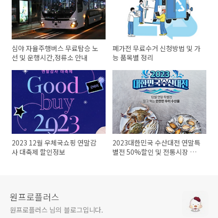
심야 자율주행버스 무료탑승 노
폐가전 무료수거 신청방법 및 가
선 및 운행시간,정류소 안내
능 품목별 정리
2023 12월 우체국쇼핑 연말감
2023대한민국 수산대전 연말특
사 대축제 할인정보
별전 50%할인 및 전통시장 상
품권환급
원프로플러스
원프로플러스 님의 블로그입니다.